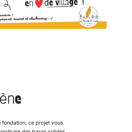
cène
 fondation, ce projet vous
construire des bases solides