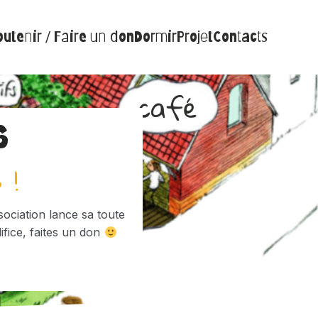
utenir / Faire un don
Dormir
Projet
Contacts
6
 !
sociation lance sa toute
ifice, faites un don