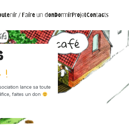
utenir / Faire un don
Dormir
Projet
Contacts
6
 !
sociation lance sa toute
ifice, faites un don